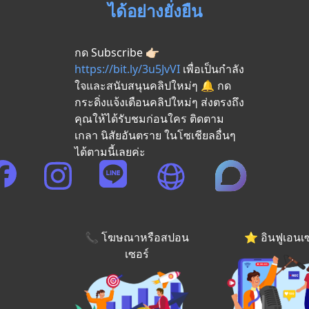
ได้อย่างยั่งยืน
กด Subscribe 👉🏻
https://bit.ly/3u5JvVI
เพื่อเป็นกำลัง
ใจและสนับสนุนคลิปใหม่ๆ 🔔 กด
กระดิ่งแจ้งเตือนคลิปใหม่ๆ ส่งตรงถึง
คุณให้ได้รับชมก่อนใคร ติดตาม
เกลา นิสัยอันตราย ในโซเชียลอื่นๆ
ได้ตามนี้เลยค่ะ
📞 โฆษณาหรือสปอน
⭐️ อินฟูเอนเ
เซอร์