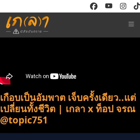
CONTENT
RESOURCE
Watch
Store
Read
ร่วมงาน
Events
ติดต่อโฆษณา
Course
เกือบเป็นอัมพาต เจ็บครั้งเดียว..แต่
ABOUT
เปลี่ยนทั้งชีวิต | เกลา x ท็อป จรณ
Sign in
‪@topic751‬