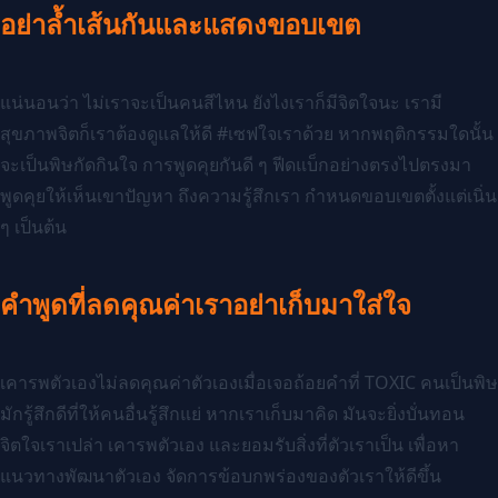
อย่าล้ำเส้นกันและแสดงขอบเขต
แน่นอนว่า ไม่เราจะเป็นคนสีไหน ยังไงเราก็มีจิตใจนะ เรามี
สุขภาพจิตก็เราต้องดูแลให้ดี #เซฟใจเราด้วย หากพฤติกรรมใดนั้น
จะเป็นพิษกัดกินใจ การพูดคุยกันดี ๆ ฟีดแบ็กอย่างตรงไปตรงมา
พูดคุยให้เห็นเขาปัญหา ถึงความรู้สึกเรา กำหนดขอบเขตตั้งแต่เนิ่น
ๆ เป็นต้น
คำพูดที่ลดคุณค่าเราอย่าเก็บมาใส่ใจ
เคารพตัวเองไม่ลดคุณค่าตัวเองเมื่อเจอถ้อยคำที่ TOXIC คนเป็นพิษ
มักรู้สึกดีที่ให้คนอื่นรู้สึกแย่ หากเราเก็บมาคิด มันจะยิ่งบั่นทอน
จิตใจเราเปล่า เคารพตัวเอง และยอมรับสิ่งที่ตัวเราเป็น เพื่อหา
แนวทางพัฒนาตัวเอง จัดการข้อบกพร่องของตัวเราให้ดีขึ้น