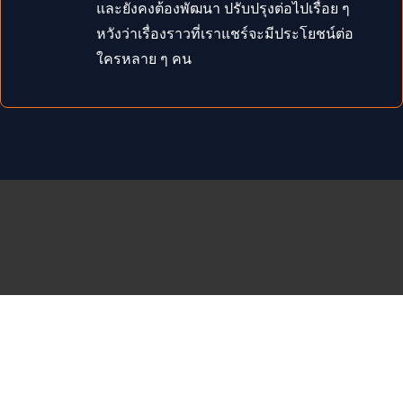
และยังคงต้องพัฒนา ปรับปรุงต่อไปเรื่อย ๆ
หวังว่าเรื่องราวที่เราแชร์จะมีประโยชน์ต่อ
ใครหลาย ๆ คน
©2017-2021
klao365.org
All Rights
ติดต่องานโฆษณาหรือสปอน
Reserved.
เซอร์เกลา
084-645-9656