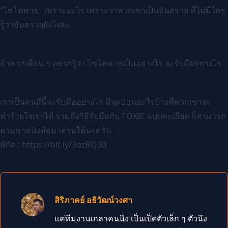
"ไซโคพาธ" เพราะอะไร เพราะว่าพวกเขาเป็นอันตราย ที่ไม่มีใคร
รู้ว่าอันตรายยังไงล่ะ
ถ้าหากเพื่อน ๆ อยากรู้ว่า ไซโคพาธเป็นอย่างไร จะรับมืออย่างไร
เราเป็นคนสีนี้จะรับมืออย่างไร มีจุดอ่อนอะไรบ้างที่พวกเขาจะ
ทำร้ายใจเราได้ รวมถึงวิธีรับมือกับ TOXIC แบบละเอียด ก็สามารถ
ตามหาหนังสือมาอ่านได้นะครับ
พิกัด :
https://bit.ly/3ozRQ30
สิริภาคย์ อธิวัฒน์วงศา
แค่ทีมงานเกลาคนนึง เป็นเป็ดตัวเล็ก ๆ ตัวนึง