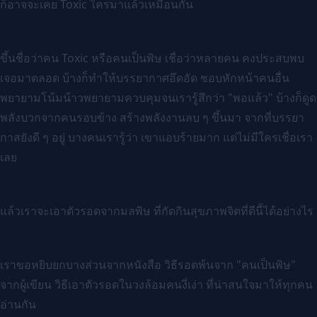
ก็อาจจะเคย Toxic ใครมาแล้วเหมือนกัน
ขึ้นชื่อว่าคน Toxic หรือคนเป็นพิษ เชื่อว่าหลายคน คงประสบพบ
เจอมาตลอด บ้างก็ทำให้บรรยากาศอึดอัด ชอบหักหน้าคนอื่น
พยายามโน้มน้าวพยายามควบคุมจนเรารู้สึกว่า "พอแล้ว" บ้างก็ดูด
พลังบวกจากคนรอบข้าง สร้างพลังงานลบ ๆ ขึ้นมา จากที่บรรยา
กาสยังดี ๆ อยู่ บางคนเรารู้ว่า เขาแอบร้ายมาก แต่ไม่มีใครเชื่อเรา
เลย
แล้วเราจะเอาตัวรอดจากมลพิษ ที่กัดกินสุขภาพจิตที่ดีนี้ได้อย่างไร
เราขอหยิบยกบางส่วนจากหนังสือ วิธีรอดพ้นจาก "คนเป็นพิษ"
จากผู้เขียน วิธีเอาตัวรอดในวงล้อมคนงี่เง่า ที่น่าสนใจมาให้ทุกคน
อ่านกัน